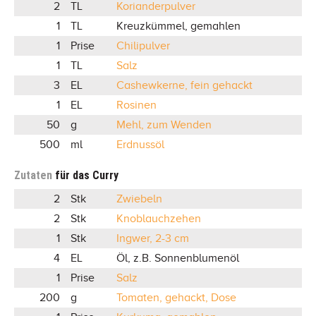
2
TL
Korianderpulver
1
TL
Kreuzkümmel, gemahlen
1
Prise
Chilipulver
1
TL
Salz
3
EL
Cashewkerne, fein gehackt
1
EL
Rosinen
50
g
Mehl, zum Wenden
500
ml
Erdnussöl
Zutaten
für das Curry
2
Stk
Zwiebeln
2
Stk
Knoblauchzehen
1
Stk
Ingwer, 2-3 cm
4
EL
Öl, z.B. Sonnenblumenöl
1
Prise
Salz
200
g
Tomaten, gehackt, Dose