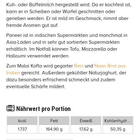
Kuh- oder Büffelmilch hergestellt wird. Da er kochfest ist,
kann er in Scheiben oder Würfel geschnitten oder
gerieben werden. Er ist mild im Geschmack, nimmt aber
fremde Aromen gut auf.
Paneer ist in indischen Supermärkten und manchmal in
Asia-Läden und in sehr gut sortierten Supermärkten
erhältlich. Im Notfall können Tofu, Mozzarella oder
Halloumi verwendet werden.
Zum Malai Kofta wird gegarter
Reis
und
Naan Brot aus
Indien
gereicht. Außerdem gekühlter Naturjoghurt, der
dazu besonders erfrischend schmeckt und zudem
eventuelle Schärfe mildert.
Nährwert pro Portion
kcal
Fett
Eiweiß
Kohlenhydrate
1.737
164,90 g
17,62 g
50,35 g