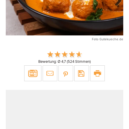
Next
Foto Gutekueche.de
Bewertung: Ø
4,7
(
524
Stimmen)