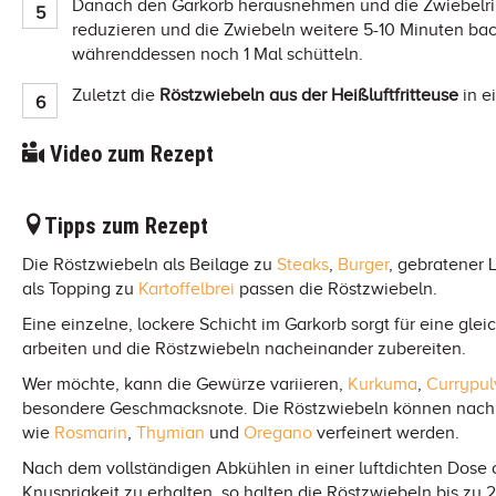
Danach den Garkorb herausnehmen und die Zwiebelri
reduzieren und die Zwiebeln weitere 5-10 Minuten back
währenddessen noch 1 Mal schütteln.
Zuletzt die
Röstzwiebeln aus der Heißluftfritteuse
in e
Video zum Rezept
Tipps zum Rezept
Die Röstzwiebeln als Beilage zu
Steaks
,
Burger
, gebratener 
als Topping zu
Kartoffelbrei
passen die Röstzwiebeln.
Eine einzelne, lockere Schicht im Garkorb sorgt für eine gle
arbeiten und die Röstzwiebeln nacheinander zubereiten.
Wer möchte, kann die Gewürze variieren,
Kurkuma
,
Currypul
besondere Geschmacksnote. Die Röstzwiebeln können nach 
wie
Rosmarin
,
Thymian
und
Oregano
verfeinert werden.
Nach dem vollständigen Abkühlen in einer luftdichten Dose
Knusprigkeit zu erhalten, so halten die Röstzwiebeln bis zu 