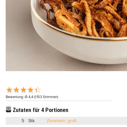
Bewertung: Ø
4,4
(
1.153
Stimmen)
Zutaten für
4
Portionen
5
Stk
Zwiebeln, groß