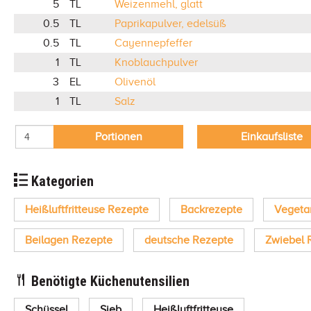
5
TL
Weizenmehl, glatt
0.5
TL
Paprikapulver, edelsüß
0.5
TL
Cayennepfeffer
1
TL
Knoblauchpulver
3
EL
Olivenöl
1
TL
Salz
Portionen
Einkaufsliste
Kategorien
Heißluftfritteuse Rezepte
Backrezepte
Vegeta
Beilagen Rezepte
deutsche Rezepte
Zwiebel 
Benötigte Küchenutensilien
Schüssel
Sieb
Heißluftfritteuse