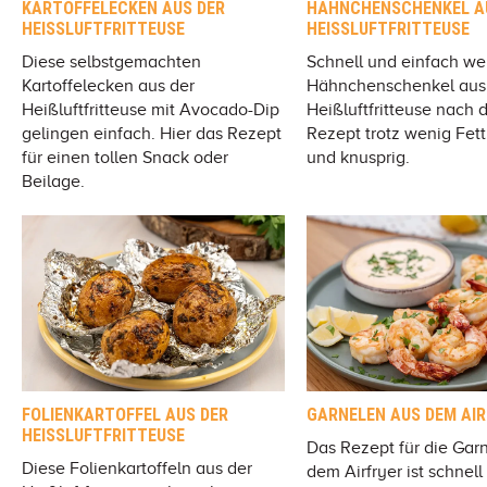
KARTOFFELECKEN AUS DER
HÄHNCHENSCHENKEL A
HEISSLUFTFRITTEUSE
HEISSLUFTFRITTEUSE
Diese selbstgemachten
Schnell und einfach we
Kartoffelecken aus der
Hähnchenschenkel aus
Heißluftfritteuse mit Avocado-Dip
Heißluftfritteuse nach 
gelingen einfach. Hier das Rezept
Rezept trotz wenig Fet
für einen tollen Snack oder
und knusprig.
Beilage.
FOLIENKARTOFFEL AUS DER
GARNELEN AUS DEM AIR
HEISSLUFTFRITTEUSE
Das Rezept für die Gar
Diese Folienkartoffeln aus der
dem Airfryer ist schnell