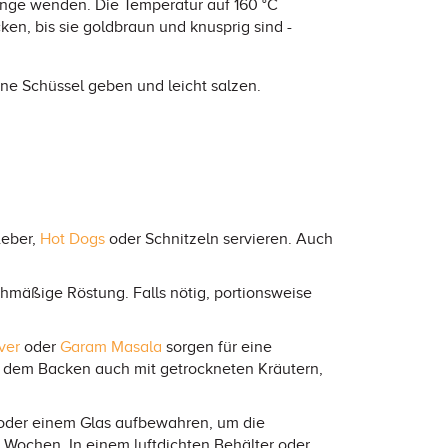
nge wenden. Die Temperatur auf 160 °C
en, bis sie goldbraun und knusprig sind -
ine Schüssel geben und leicht salzen.
Leber,
Hot Dogs
oder Schnitzeln servieren. Auch
ichmäßige Röstung. Falls nötig, portionsweise
ver
oder
Garam Masala
sorgen für eine
dem Backen auch mit getrockneten Kräutern,
 oder einem Glas aufbewahren, um die
2 Wochen. In einem luftdichten Behälter oder